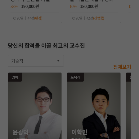
이
이 
33%
190,000원
10%
180,000원
12%
90일 ｜ 47강
(완강)
90일 ｜ 42강
(진행중)
70
당신의 합격을 이끌 최고의 교수진
기술직
전체보기