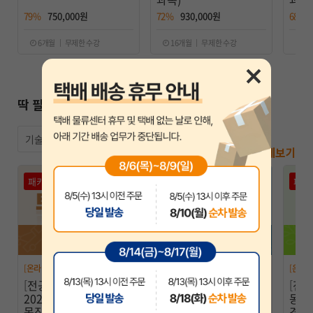
79%
750,000원
72%
930,000원
68%
6개월 ｜ 무제한 수강
16개월 ｜ 무제한 수강
1
딱 필요한 과목만 담긴 특별 패키지
기술직
전체보기
패키지
패키지
패키
[온라인] 토목직
[온라인] 전산직
[온라인
[전공 패키지 ]
[전공 패키지] 2026 전
[전공
2025·2026 이학민 토
산직·군무원9급 전공
동이
목직 LITE+BASIC (역
박태순 컴퓨터일반 + 조
경영