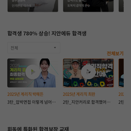
합격생 780% 상승! 지안에듀 합격생
전체
전체보기
2025년 계리직 박해든
2025년 계리직 최완
2025
3탄_압박면접 이렇게 넘어갔어요｜💌2025년도 우정9급 계리직 합격💌
2탄_지안커리로 합격했어요⭐｜💌2025년도 우정9급 계리직 합격💌
회독에 특화된 합격보장 교재