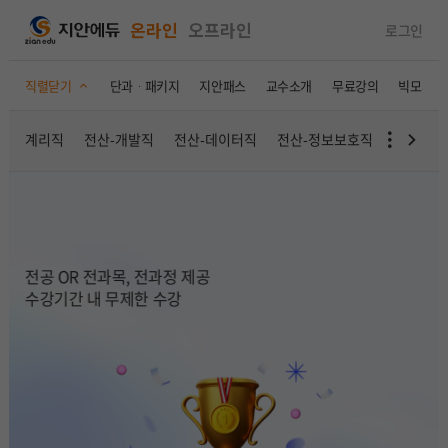
온라인
오프라인
로그인
직렬닫기
단과ㆍ패키지
지안패스
교수소개
무료강의
빅모의고
계리직
전산-개발직
전산-데이터직
전산-정보보호직
토목직
무원 교육 1위
2026 지방직 9급 최종 합격수기 EVENT
027 직렬별 300지안패스 오픈!
여러분의 합격 비밀을 알려주세요
합격 축하금 최대 30만원 지급!
전공 OR 전과목, 전과정 제공
이벤트기간: ~10.20
수강기간 내 무제한 수강