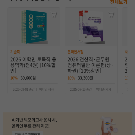
전체보기
기술직
온라인서점
새로나
2026 이학민 토목직 응
2026 전산직·군무원
202
용역학(전4권) [10%할
컴퓨터일반 이론편(상·
림자
인]
하권) [10%할인]
3권)
10%
39,600원
10%
33,300원
10%
2025-09-01 출간 ｜ 이학민 저자
2025-07-15 출간 ｜ 박태순 저자
2025
AI기반 빅모의고사 응시 시,
온라인 무료 관리 제공!
지금 바로 확인하기