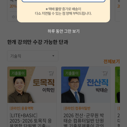
학+설계) 단원별 기출문
현준 정보보호론 기본
출풀이
20%
304,000원
25%
288,000원
20%
제풀이 강의
이론 강의 (NEW)
100일 ｜ 2025 시험대비
100일 ｜ 2026 시험대비
80
하루 동안 그만 보기
한개 강의만 수강 가능한 단과
기술직
전체보기
기출풀이
기출풀이
기출
[온라인] 응용역학
[온라인] 컴퓨터일반
[온라인
[LITE+BASIC]
2026 전산·군무원 박
202
2025·2026 토목직 응
태순 컴퓨터일반 단원
대비
용역학 단원별 기출풀
별 기출문제풀이 강의
학 