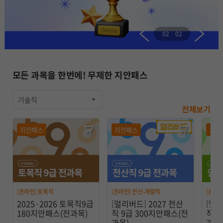
02
02
모든 과목을 한번에! 무제한 지안패스
기술직
전체보기
지안패스
지안패스
지안
[온라인] 토목직
[온라인] 전산-개발직
[온라인
2025·2026 토목직9급
[얼리버드] 2027 전산
[얼리
180지안패스(전과목)
직 9급 300지안패스(전
직 9
과목)
과목